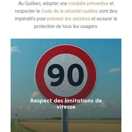
Au Québec, adopter une
conduite préventive
et
respecter le
Code de la sécurité routière
sont des
impératifs pour
prévenir les sinistres
et assurer la
protection de tous les usagers.
Respect des limitations de
vitesse