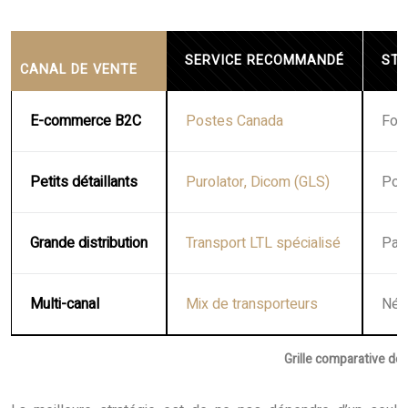
SERVICE RECOMMANDÉ
STR
CANAL DE VENTE
E-commerce B2C
Postes Canada
Forf
Petits détaillants
Purolator, Dicom (GLS)
Poi
Grande distribution
Transport LTL spécialisé
Pal
Multi-canal
Mix de transporteurs
Nég
Grille comparative des